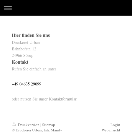
Hier finden Sie uns
Druckerei Urban
Bahnhofstr. 12
24966
Sörup
Kontakt
Rufen Sie einfach an unter
+49 04635 29099
oder nutzen Sie unser Kontaktformular.
Druckversion
|
Sitemap
Login
© Druckerei Urban, Inh. Mandy
Webansicht